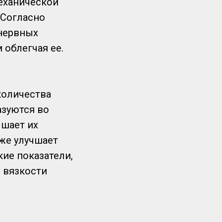
еханической
 Согласно
 нервных
 облегчая ее.
количества
азуются во
ышает их
же улучшает
кие показатели,
 вязкости