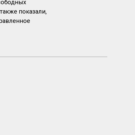
свободных
также показали,
правленное