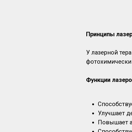
Принципы лазер
У лазерной тер
фотохимический
Функции лазеро
Способству
Улучшает д
Повышает а
Способству