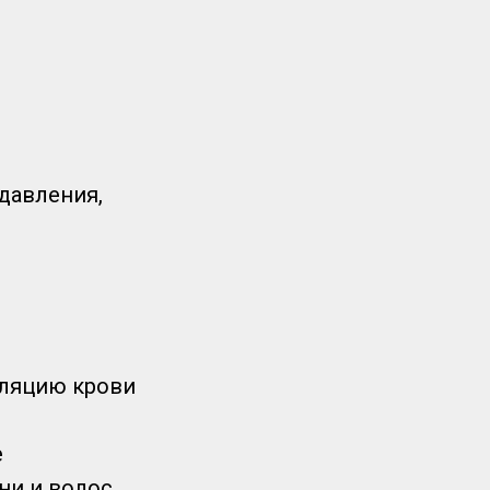
 давления,
уляцию крови
е
ни и волос