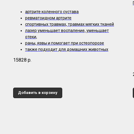
артрите коленного сустава
ревматоидном артрите
спортивных травмах, травмах мягких тканей
лазер уменьшает воспаление, уменьшает
отеки,
раны, язвы и помогает при остеопорозе
также подходит для домашних животных
15828
р.
Добавить в корзину