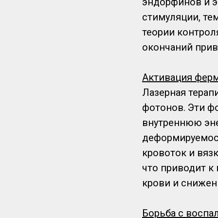
эндорфинов и э
стимуляции, те
теории контрол
окончаний прив
Активация фер
Лазерная терап
фотонов. Эти ф
внутреннюю эне
деформируемост
кровоток и вяз
что приводит к
крови и снижен
Борьба с воспа