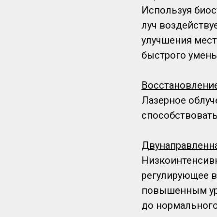
Используя биос
луч воздейству
улучшения мест
быстрого умен
Восстановлени
Лазерное облуч
способствовать
Двунаправленн
Низкоинтенсивн
регулирующее в
повышенным ур
до нормального