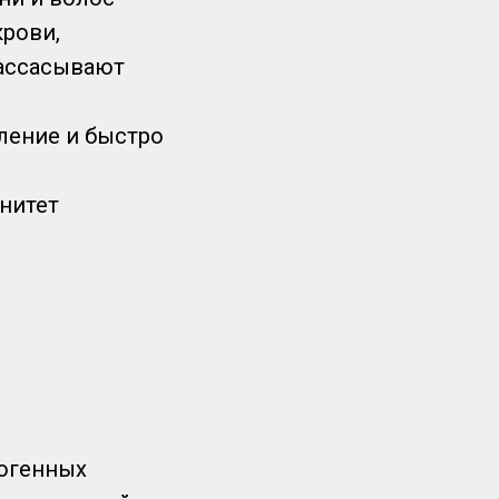
крови,
рассасывают
ление и быстро
нитет
огенных