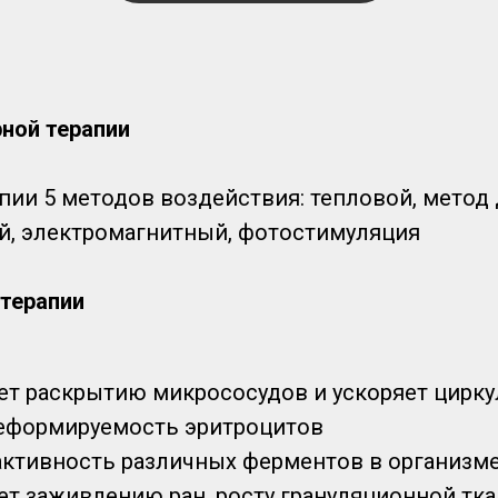
ной терапии
апии 5 методов воздействия: тепловой, метод
, электромагнитный, фотостимуляция
терапии
ет раскрытию микрососудов и ускоряет цирк
еформируемость эритроцитов
ктивность различных ферментов в организм
ет заживлению ран, росту грануляционной тка