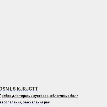
OSN LS KJRJGTT
Прибор для терапии суставов, облегчения боли
и воспалений, заживления ран