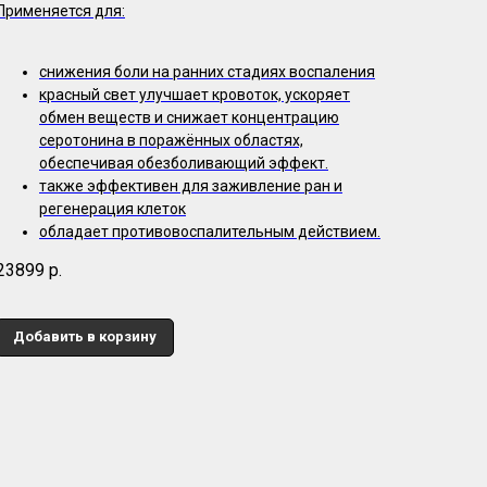
Применяется для:
снижения боли на ранних стадиях воспаления
красный свет улучшает кровоток, ускоряет
обмен веществ и снижает концентрацию
серотонина в поражённых областях,
обеспечивая обезболивающий эффект.
также эффективен для заживление ран и
регенерация клеток
обладает противовоспалительным действием.
23899
р.
Добавить в корзину