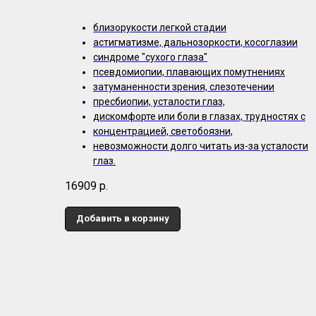
близорукости легкой стадии
астигматизме, дальнозоркости, косоглазии
синдроме "сухого глаза"
псевдомиопии, плавающих помутнениях
затуманенности зрения, слезотечении
пресбиопии, усталости глаз,
дискомфорте или боли в глазах, трудностях с
концентрацией, светобоязни,
невозможности долго читать из-за усталости
глаз.
16909
р.
Добавить в корзину