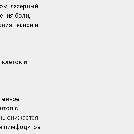
ом, лазерный
ения боли,
ния тканей и
 клеток и
ленное
нтов с
нь снижается
ем лимфоцитов