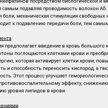
нкефалинов посредством биологической и м
м самым подавляя проводимость волокон Aδ.
я боли, механическая стимуляция свободных
одит к подавлению передачи боли, тем самым
мента
ия предполагает введение в кровь большого 
отоны поглощаются клетками крови и преобр
ргию, которая активирует клетки крови, пов
ь и способность переносить кислород, а так
кость. Этот процесс улучшает гемореологичес
 противовоспалительному эффекту, снижению
ию уровня липидов в крови.
лениями